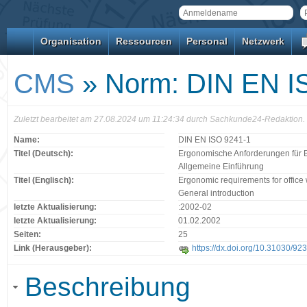
Organisation
Ressourcen
Personal
Netzwerk
CMS
» Norm: DIN EN I
Zuletzt bearbeitet am 27.08.2024 um 11:24:34 durch Sachkunde24-Redaktion.
Name:
DIN EN ISO 9241-1
Titel (Deutsch):
Ergonomische Anforderungen für Bür
Allgemeine Einführung
Titel (Englisch):
Ergonomic requirements for office w
General introduction
letzte Aktualisierung:
:2002-02
letzte Aktualisierung:
01.02.2002
Seiten:
25
Link (Herausgeber):
https://dx.doi.org/10.31030/92
Beschreibung