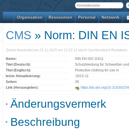
Organisation
Ressourcen
Personal
Netzwerk
CMS
» Norm: DIN EN I
Zuletzt bearbeitet am 25.11.2025 um 12:22:12 durch Sachkunde24-Redaktion.
Name:
DIN EN ISO 11611
Titel (Deutsch):
Schutzkleidung für Schweißen und
Titel (Englisch):
Protective clothing for use in
letzte Aktualisierung:
:2015-11
Seiten:
28
Link (Herausgeber):
https://dx.doi.org/10.31030/23
Änderungsvermerk
Beschreibung