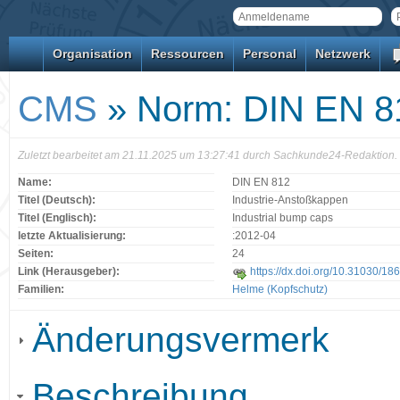
Organisation
Ressourcen
Personal
Netzwerk
CMS
» Norm: DIN EN 8
Zuletzt bearbeitet am 21.11.2025 um 13:27:41 durch Sachkunde24-Redaktion.
Name:
DIN EN 812
Titel (Deutsch):
Industrie-Anstoßkappen
Titel (Englisch):
Industrial bump caps
letzte Aktualisierung:
:2012-04
Seiten:
24
Link (Herausgeber):
https://dx.doi.org/10.31030/18
Familien:
Helme (Kopfschutz)
Änderungsvermerk
Beschreibung