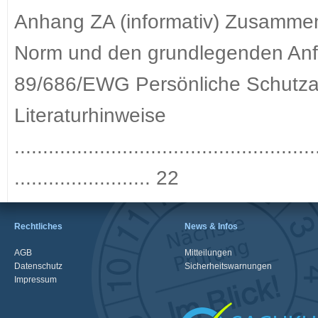
Anhang ZA (informativ) Zusamme
Norm und den grundlegenden Anfo
89/686/EWG Persönliche Schutza
Literaturhinweise
.....................................................
........................ 22
Rechtliches
News & Infos
AGB
Mitteilungen
Datenschutz
Sicherheitswarnungen
Impressum