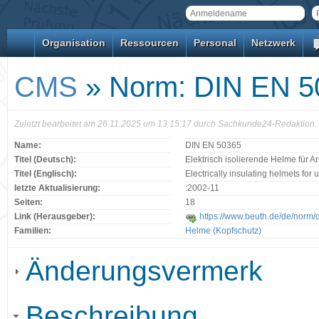
Organisation
Ressourcen
Personal
Netzwerk
CMS
» Norm: DIN EN 5
Zuletzt bearbeitet am 26.11.2025 um 13:15:17 durch Sachkunde24-Redaktion.
Name:
DIN EN 50365
Titel (Deutsch):
Elektrisch isolierende Helme für
Titel (Englisch):
Electrically insulating helmets for 
letzte Aktualisierung:
:2002-11
Seiten:
18
Link (Herausgeber):
https://www.beuth.de/de/norm
Familien:
Helme (Kopfschutz)
Änderungsvermerk
Beschreibung