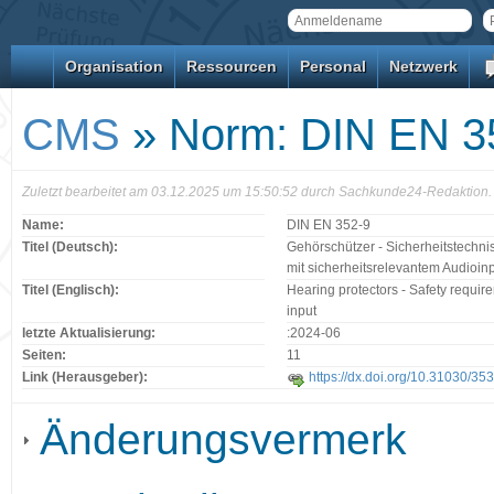
Organisation
Ressourcen
Personal
Netzwerk
CMS
» Norm: DIN EN 3
Zuletzt bearbeitet am 03.12.2025 um 15:50:52 durch Sachkunde24-Redaktion.
Name:
DIN EN 352-9
Titel (Deutsch):
Gehörschützer - Sicherheitstechni
mit sicherheitsrelevantem Audioin
Titel (Englisch):
Hearing protectors - Safety require
input
letzte Aktualisierung:
:2024-06
Seiten:
11
Link (Herausgeber):
https://dx.doi.org/10.31030/35
Änderungsvermerk