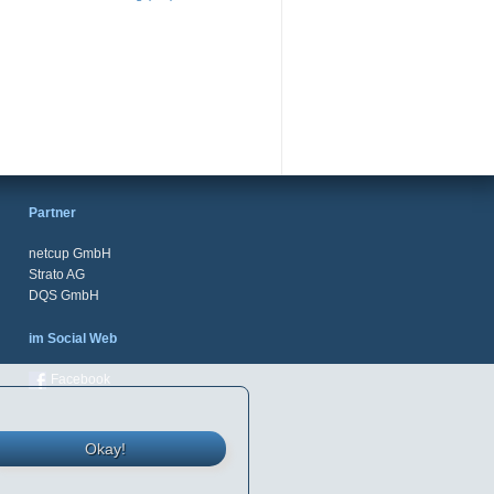
Partner
netcup GmbH
Strato AG
DQS GmbH
im Social Web
Facebook
Okay!