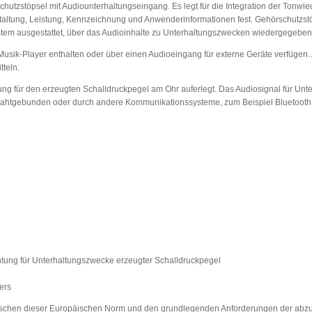
utzstöpsel mit Audiounterhaltungseingang. Es legt für die Integration der Tonwi
staltung, Leistung, Kennzeichnung und Anwenderinformationen fest. Gehörschutzst
tem ausgestattet, über das Audioinhalte zu Unterhaltungszwecken wiedergegebe
ik-Player enthalten oder über einen Audioeingang für externe Geräte verfügen. 
teln.
g für den erzeugten Schalldruckpegel am Ohr auferlegt. Das Audiosignal für Unt
rahtgebunden oder durch andere Kommunikationssysteme, zum Beispiel Bluetooth
htung für Unterhaltungszwecke erzeugter Schalldruckpegel
ers
ischen dieser Europäischen Norm und den grundlegenden Anforderungen der ab