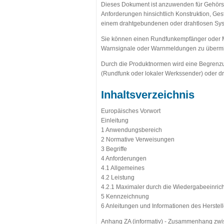
Dieses Dokument ist anzuwenden für Gehörsch
Anforderungen hinsichtlich Konstruktion, Ge
einem drahtgebundenen oder drahtlosen Sys
Sie können einen Rundfunkempfänger oder Mus
Warnsignale oder Warnmeldungen zu übermit
Durch die Produktnormen wird eine Begrenzun
(Rundfunk oder lokaler Werkssender) oder d
Inhaltsverzeichnis
Europäisches Vorwort
Einleitung
1 Anwendungsbereich
2 Normative Verweisungen
3 Begriffe
4 Anforderungen
4.1 Allgemeines
4.2 Leistung
4.2.1 Maximaler durch die Wiedergabeeinric
5 Kennzeichnung
6 Anleitungen und Informationen des Herstell
Anhang ZA (informativ) - Zusammenhang zw