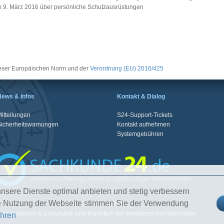
 9. März 2016 über persönliche Schutzausrüstungen
eser Europäischen Norm und der
Verordnung (EU) 2016/425
News & Infos
Kontakt & Dialog
itteilungen
S24-Support-Tickets
Sicherheitswarnungen
Kontakt aufnehmen
Systemgebühren
nsere Dienste optimal anbieten und stetig verbessern
re Nutzung der Webseite stimmen Sie der Verwendung
© 2026 Sachkunde24.de
nnte Marken & Copyrights sind Eigentum der jeweiligen Rechteinhaber.
ahren