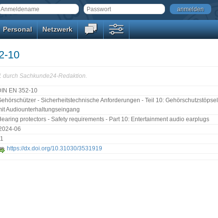
anmelden
Personal
Netzwerk
2-10
11 durch Sachkunde24-Redaktion.
DIN EN 352-10
ehörschützer - Sicherheitstechnische Anforderungen - Teil 10: Gehörschutzstöpsel
it Audiounterhaltungseingang
earing protectors - Safety requirements - Part 10: Entertainment audio earplugs
:2024-06
11
https://dx.doi.org/10.31030/3531919