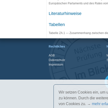
Europäischen Parlaments und des Rates vom
Literaturhinweise
Tabellen
Tabelle ZA.1 — Zusammenhang zwischen di
Rechtliches
AGB
M
Datenschutz
Impressum
Wir setzen Cookies ein, um u
zu können. Durch die weite
Gena
von Cookies zu. →
mehr erf