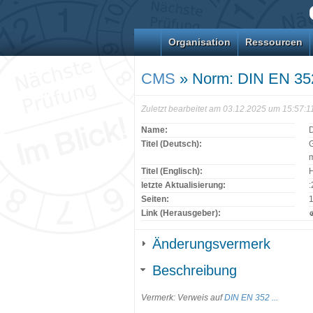
Organisation
Ressourcen
CMS
» Norm: DIN EN 35
Zuletzt bearbeitet am 03.12.2025 um 15:57:
Name:
Titel (Deutsch):
G
m
Titel (Englisch):
H
letzte Aktualisierung:
Seiten:
Link (Herausgeber):
Änderungsvermerk
Beschreibung
Vermerk: Verweis auf
DIN EN 352 ...