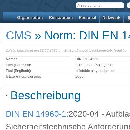
Organisation
Ressourcen
Personal
Netzwerk
CMS
» Norm: DIN EN 1
Zuletzt bearbeitet am 22.06.2025 um 14:15:01 durch Sachkunde24-Redaktion.
Name:
DIN EN 14960
Titel (Deutsch):
Aufblasbare Spielgeräte
Titel (Englisch):
Inflatable play equipment
letzte Aktualisierung:
2025
Beschreibung
DIN EN 14960-1
:2020-04 - Aufbla
Sicherheitstechnische Anforderun