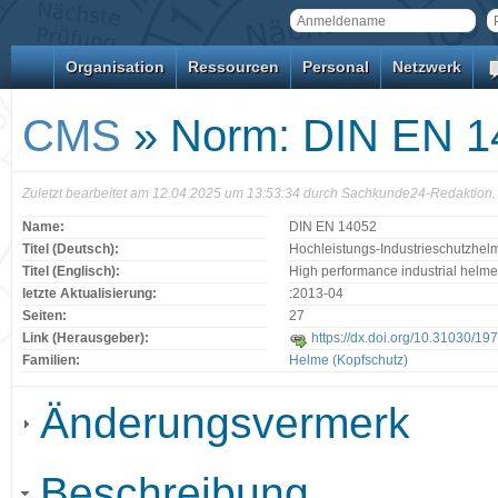
Organisation
Ressourcen
Personal
Netzwerk
CMS
» Norm: DIN EN 1
Zuletzt bearbeitet am 12.04.2025 um 13:53:34 durch Sachkunde24-Redaktion.
Name:
DIN EN 14052
Titel (Deutsch):
Hochleistungs-Industrieschutzhel
Titel (Englisch):
High performance industrial helme
letzte Aktualisierung:
:2013-04
Seiten:
27
Link (Herausgeber):
https://dx.doi.org/10.31030/19
Familien:
Helme (Kopfschutz)
Änderungsvermerk
Beschreibung