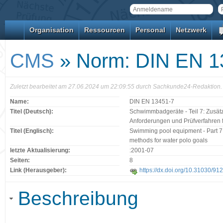
Organisation
Ressourcen
Personal
Netzwerk
CMS
» Norm: DIN EN 1
Zuletzt bearbeitet am 27.06.2024 um 22:09:55 durch Sachkunde24-Redaktion.
Name:
DIN EN 13451-7
Titel (Deutsch):
Schwimmbadgeräte - Teil 7: Zusät
Anforderungen und Prüfverfahren 
Titel (Englisch):
Swimming pool equipment - Part 7: 
methods for water polo goals
letzte Aktualisierung:
:2001-07
Seiten:
8
Link (Herausgeber):
https://dx.doi.org/10.31030/91
Beschreibung