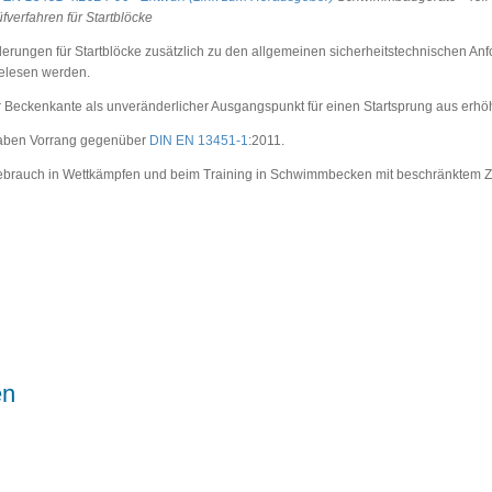
verfahren für Startblöcke
derungen für Startblöcke zusätzlich zu den allgemeinen sicherheitstechnischen A
gelesen werden.
er Beckenkante als unveränderlicher Ausgangspunkt für einen Startsprung aus erhöht
haben Vorrang gegenüber
DIN EN 13451-1
:2011.
n Gebrauch in Wettkämpfen und beim Training in Schwimmbecken mit beschränktem Z
en