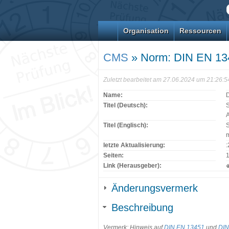
Organisation
Ressourcen
CMS
» Norm: DIN EN 13
Zuletzt bearbeitet am 27.06.2024 um 21:26:
Name:
Titel (Deutsch):
S
A
Titel (Englisch):
S
m
letzte Aktualisierung:
Seiten:
Link (Herausgeber):
Änderungsvermerk
Beschreibung
Vermerk: Hinweis auf
DIN EN 13451
und
DIN