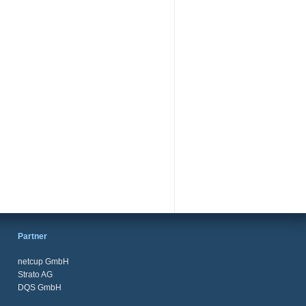
Partner
netcup GmbH
Strato AG
DQS GmbH