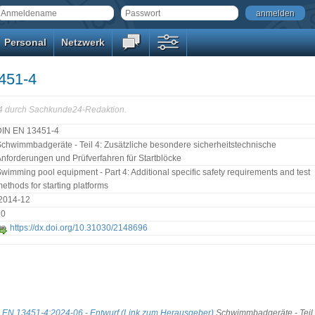
anmelden
Personal
Netzwerk
451-4
54 durch Sachkunde24-Redaktion.
DIN EN 13451-4
chwimmbadgeräte - Teil 4: Zusätzliche besondere sicherheitstechnische
nforderungen und Prüfverfahren für Startblöcke
wimming pool equipment - Part 4: Additional specific safety requirements and test
ethods for starting platforms
:2014-12
10
https://dx.doi.org/10.31030/2148696
 EN 13451-4:2024-06 - Entwurf (Link zum Herausgeber)
Schwimmbadgeräte - Teil 