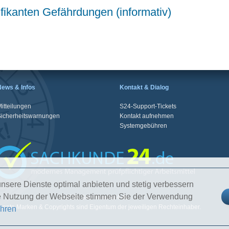
ifikanten Gefährdungen (informativ)
News & Infos
Kontakt & Dialog
itteilungen
S24-Support-Tickets
Sicherheitswarnungen
Kontakt aufnehmen
Systemgebühren
nsere Dienste optimal anbieten und stetig verbessern
re Nutzung der Webseite stimmen Sie der Verwendung
© 2026 Sachkunde24.de
nnte Marken & Copyrights sind Eigentum der jeweiligen Rechteinhaber.
ahren