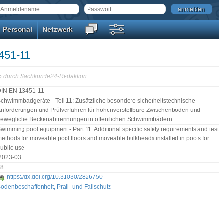
anmelden
Personal
Netzwerk
451-11
25 durch Sachkunde24-Redaktion.
DIN EN 13451-11
chwimmbadgeräte - Teil 11: Zusätzliche besondere sicherheitstechnische
nforderungen und Prüfverfahren für höhenverstellbare Zwischenböden und
bewegliche Beckenabtrennungen in öffentlichen Schwimmbädern
wimming pool equipment - Part 11: Additional specific safety requirements and test
ethods for moveable pool floors and moveable bulkheads installed in pools for
ublic use
:2023-03
28
https://dx.doi.org/10.31030/2826750
odenbeschaffenheit, Prall- und Fallschutz