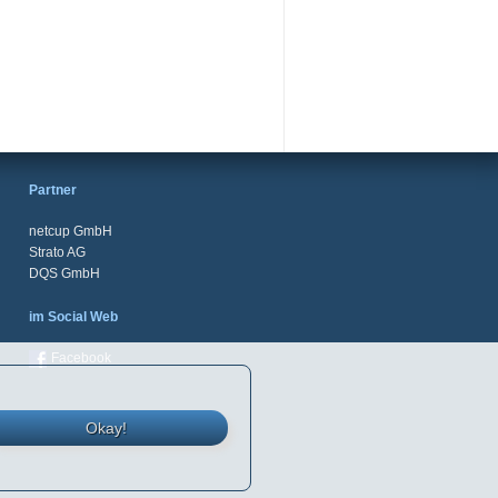
Partner
netcup GmbH
Strato AG
DQS GmbH
im Social Web
Facebook
Okay!