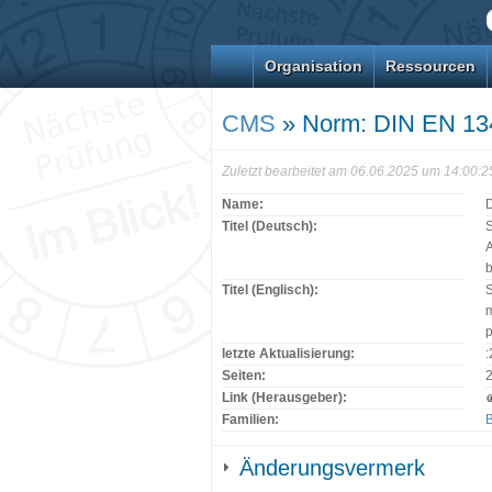
Organisation
Ressourcen
CMS
» Norm: DIN EN 13
Zuletzt bearbeitet am 06.06.2025 um 14:00:
Name:
Titel (Deutsch):
S
A
Titel (Englisch):
S
m
p
letzte Aktualisierung:
Seiten:
Link (Herausgeber):
Familien:
B
Änderungsvermerk