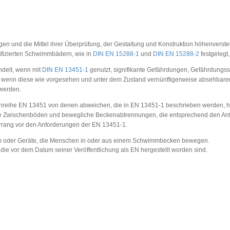
en und die Mittel ihrer Überprüfung, der Gestaltung und Konstruktion höhenvers
fizierten Schwimmbädern, wie in
DIN EN 15288-1
und
DIN EN 15288-2
festgelegt, 
delt, wenn mit
DIN EN 13451-1
genutzt, signifikante Gefährdungen, Gefährdungssi
sind, wenn diese wie vorgesehen und unter dem Zustand vernünftigerweise absehbar
 werden.
nreihe EN 13451 von denen abweichen, die in EN 13451-1 beschrieben werden, ha
e Zwischenböden und bewegliche Beckenabtrennungen, die entsprechend den Anf
rrang vor den Anforderungen der EN 13451-1.
gen oder Geräte, die Menschen in oder aus einem Schwimmbecken bewegen.
, die vor dem Datum seiner Veröffentlichung als EN hergestellt worden sind.