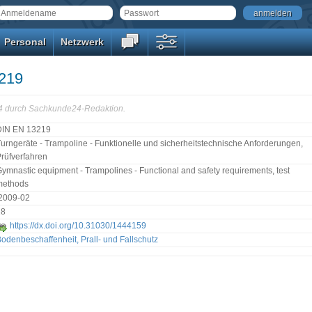
anmelden
Personal
Netzwerk
219
24 durch Sachkunde24-Redaktion.
DIN EN 13219
urngeräte - Trampoline - Funktionelle und sicherheitstechnische Anforderungen,
rüfverfahren
ymnastic equipment - Trampolines - Functional and safety requirements, test
methods
:2009-02
18
https://dx.doi.org/10.31030/1444159
odenbeschaffenheit, Prall- und Fallschutz