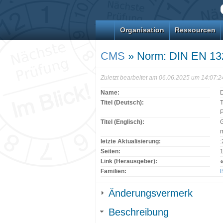
Organisation
Ressourcen
CMS
» Norm: DIN EN 13
Zuletzt bearbeitet am 06.06.2025 um 14:07:
Name:
Titel (Deutsch):
T
P
Titel (Englisch):
G
letzte Aktualisierung:
Seiten:
Link (Herausgeber):
Familien:
B
Änderungsvermerk
Beschreibung