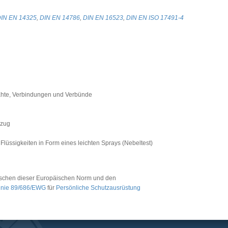
IN EN 14325
,
DIN EN 14786
,
DIN EN 16523
,
DIN EN ISO 17491-4
ähte, Verbindungen und Verbünde
nzug
lüssigkeiten in Form eines leichten Sprays (Nebeltest)
schen dieser Europäischen Norm und den
inie 89/686/EWG
für
Persönliche Schutzausrüstung