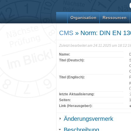
Organisation
Ressourcen
CMS
» Norm: DIN EN 13
Zuletzt bearbeitet am 24.11.2025 um 18:12:
Name:
Titel (Deutsch):
S
C
C
Titel (Englisch):
P
p
(
letzte Aktualisierung:
Seiten:
Link (Herausgeber):
Änderungsvermerk
Beschreibung