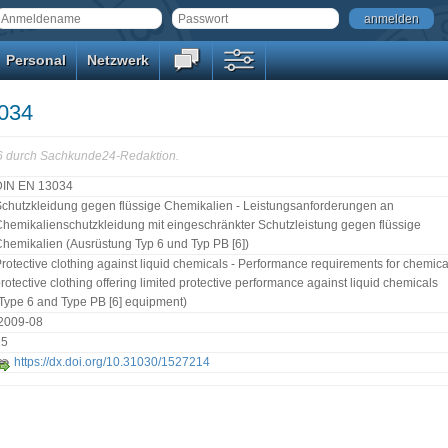
anmelden
Personal
Netzwerk
034
16 durch Sachkunde24-Redaktion.
DIN EN 13034
chutzkleidung gegen flüssige Chemikalien - Leistungsanforderungen an
hemikalienschutzkleidung mit eingeschränkter Schutzleistung gegen flüssige
hemikalien (Ausrüstung Typ 6 und Typ PB [6])
rotective clothing against liquid chemicals - Performance requirements for chemica
rotective clothing offering limited protective performance against liquid chemicals
Type 6 and Type PB [6] equipment)
:2009-08
15
https://dx.doi.org/10.31030/1527214