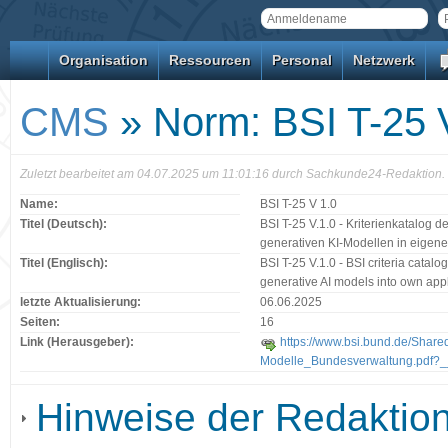
Organisation
Ressourcen
Personal
Netzwerk
CMS
» Norm: BSI T-25 
Zuletzt bearbeitet am 04.07.2025 um 11:01:16 durch Sachkunde24-Redaktion.
Name:
BSI T-25 V 1.0
Titel (Deutsch):
BSI T-25 V.1.0 - Kriterienkatalog d
generativen KI-Modellen in eige
Titel (Englisch):
BSI T-25 V.1.0 - BSI criteria catalo
generative AI models into own appl
letzte Aktualisierung:
06.06.2025
Seiten:
16
Link (Herausgeber):
https://www.bsi.bund.de/Share
Modelle_Bundesverwaltung.pdf?__
Hinweise der Redaktio