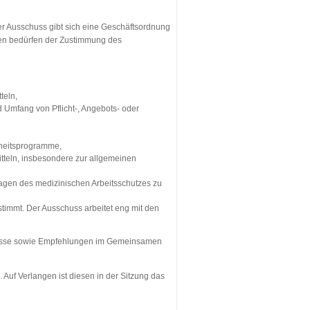
Der Ausschuss gibt sich eine Geschäftsordnung
den bedürfen der Zustimmung des
teln,
d Umfang von Pflicht-, Angebots- oder
heitsprogramme,
itteln, insbesondere zur allgemeinen
ragen des medizinischen Arbeitsschutzes zu
timmt. Der Ausschuss arbeitet eng mit den
ntnisse sowie Empfehlungen im Gemeinsamen
uf Verlangen ist diesen in der Sitzung das