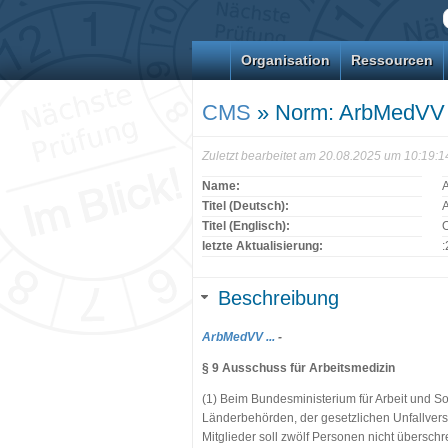
Organisation
Ressourcen
CMS
» Norm: ArbMedVV 
Zuletzt bearbeitet am 20.08.2025 um 10:19:
Name:
Titel (Deutsch):
A
Titel (Englisch):
O
letzte Aktualisierung:
Beschreibung
ArbMedVV ...
-
§ 9 Ausschuss für Arbeitsmedizin
(1) Beim Bundesministerium für Arbeit und So
Länderbehörden, der gesetzlichen Unfallvers
Mitglieder soll zwölf Personen nicht überschre