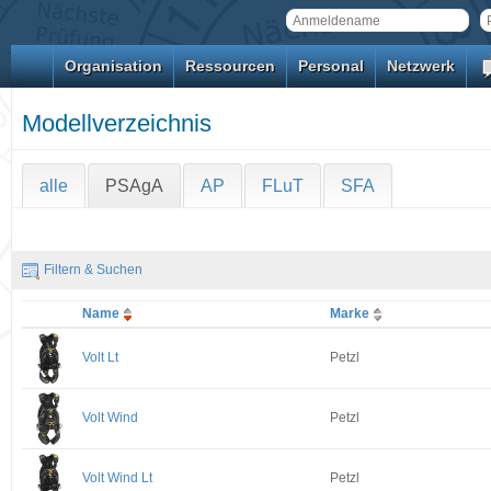
Organisation
Ressourcen
Personal
Netzwerk
Modellverzeichnis
alle
PSAgA
AP
FLuT
SFA
Filtern & Suchen
Name
Marke
Volt Lt
Petzl
Volt Wind
Petzl
Volt Wind Lt
Petzl