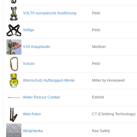
VOLT® europäische Ausführung
Petzl
Voltige
Petzl
VSS Klappläufer
Meißner
Vulcan
Petzl
Warnschutz-Auffanggurt-Weste
Miller by Honeywell
Water Rescue Cowtail
Edelrid
Web Ankor
CT (Climbing Technology)
Weightanka
Kee Safety