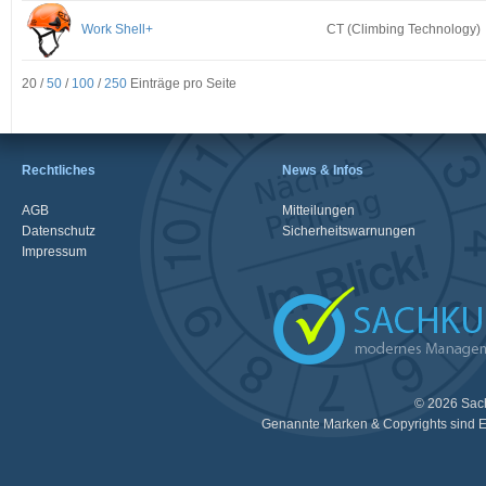
Work Shell+
CT (Climbing Technology)
20 /
50
/
100
/
250
Einträge pro Seite
Rechtliches
News & Infos
AGB
Mitteilungen
Datenschutz
Sicherheitswarnungen
Impressum
© 2026 Sac
Genannte Marken & Copyrights sind E