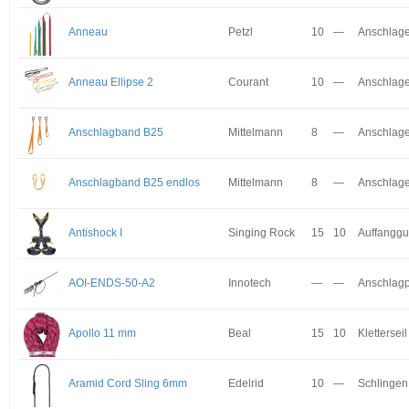
Anneau
Petzl
10
—
Anschlage
Anneau Ellipse 2
Courant
10
—
Anschlage
Anschlagband B25
Mittelmann
8
—
Anschlage
Anschlagband B25 endlos
Mittelmann
8
—
Anschlage
Antishock I
Singing Rock
15
10
Auffanggu
AOI-ENDS-50-A2
Innotech
—
—
Anschlagp
Apollo 11 mm
Beal
15
10
Kletterseil
Aramid Cord Sling 6mm
Edelrid
10
—
Schlingen