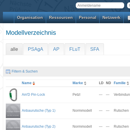
Organisation
Ressourcen
Personal
Netzwerk
Modellverzeichnis
alle
PSAgA
AP
FLuT
SFA
Filtern & Suchen
Name
Marke
LD
ND
Familie
Am'D Pin-Lock
Petzl
—
—
Verbindun
Anbaurutsche (Typ 1)
Normmodell
—
—
Rutschen 
Anbaurutsche (Typ 2)
Normmodell
—
—
Rutschen 