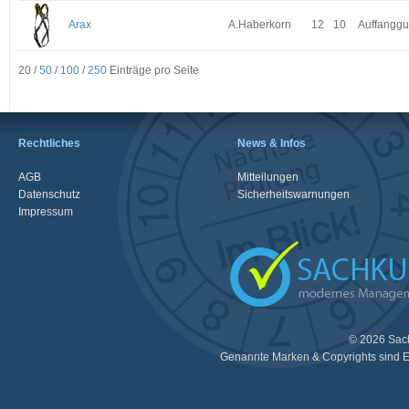
Arax
A.Haberkorn
12
10
Auffanggu
20 /
50
/
100
/
250
Einträge pro Seite
Rechtliches
News & Infos
AGB
Mitteilungen
Datenschutz
Sicherheitswarnungen
Impressum
© 2026 Sac
Genannte Marken & Copyrights sind E