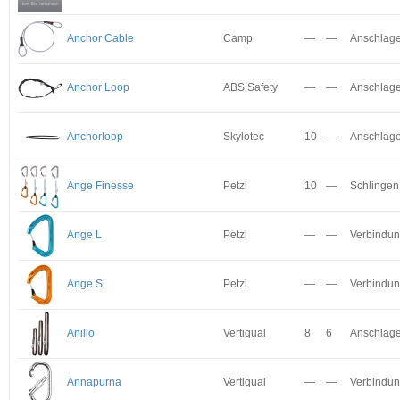
Anchor Cable
Camp
—
—
Anschlage
Anchor Loop
ABS Safety
—
—
Anschlage
Anchorloop
Skylotec
10
—
Anschlage
Ange Finesse
Petzl
10
—
Schlingen
Ange L
Petzl
—
—
Verbindun
Ange S
Petzl
—
—
Verbindun
Anillo
Vertiqual
8
6
Anschlage
Annapurna
Vertiqual
—
—
Verbindun