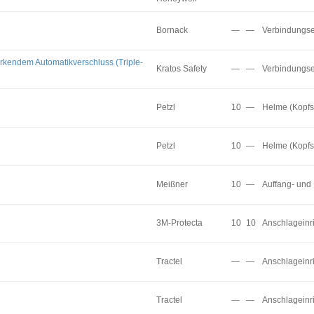
Bornack
—
—
Verbindungse
irkendem Automatikverschluss (Triple-
Kratos Safety
—
—
Verbindungse
Petzl
10
—
Helme (Kopfs
Petzl
10
—
Helme (Kopfs
Meißner
10
—
Auffang- und
3M-Protecta
10
10
Anschlageinr
Tractel
—
—
Anschlageinr
Tractel
—
—
Anschlageinr