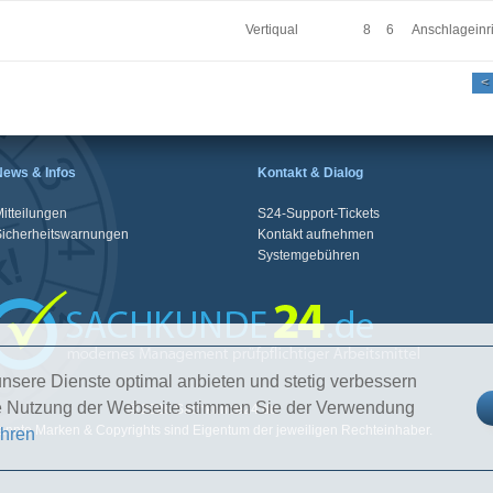
Vertiqual
8
6
Anschlageinr
<
News & Infos
Kontakt & Dialog
itteilungen
S24-Support-Tickets
Sicherheitswarnungen
Kontakt aufnehmen
Systemgebühren
nsere Dienste optimal anbieten und stetig verbessern
re Nutzung der Webseite stimmen Sie der Verwendung
© 2026 Sachkunde24.de
nnte Marken & Copyrights sind Eigentum der jeweiligen Rechteinhaber.
ahren