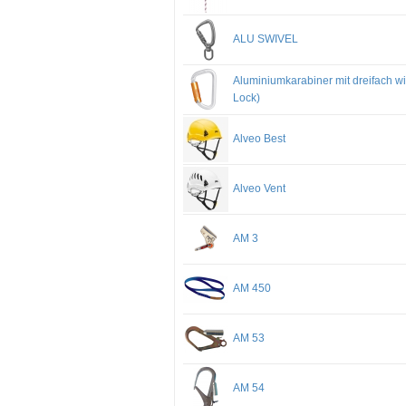
ALU SWIVEL
Aluminiumkarabiner mit dreifach w
Lock)
Alveo Best
Alveo Vent
AM 3
AM 450
AM 53
AM 54