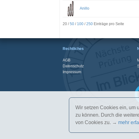
Anillo
20 /
50
/
100
/
250
Einträge pro Seite
Rechtliches
AGB
M
Datenschutz
Impressum
Wir setzen Cookies ein, um u
zu können. Durch die weite
Gena
von Cookies zu. →
mehr erf