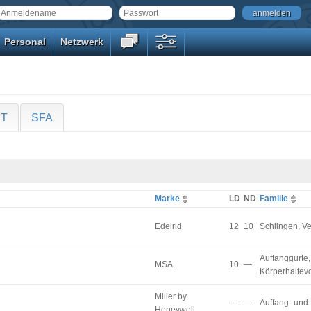
anmelden
Personal
Netzwerk
uT
SFA
Marke
LD
ND
Familie
Edelrid
12
10
Schlingen, V
Auffanggurte,
MSA
10
—
Körperhaltev
Miller by
—
—
Auffang- und
Honeywell