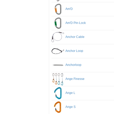
Am'D
Am'D Pin-Lock
Anchor Cable
Anchor Loop
Anchorloop
Ange Finesse
Ange L
Ange S