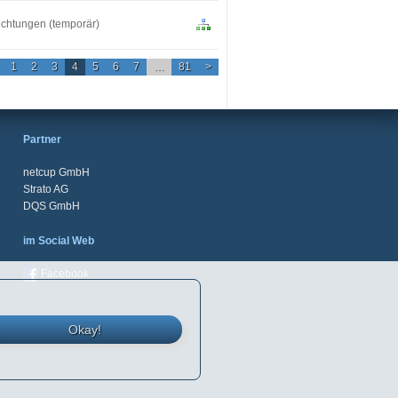
ichtungen (temporär)
1
2
3
4
5
6
7
…
81
>
Partner
netcup GmbH
Strato AG
DQS GmbH
im Social Web
Facebook
Okay!