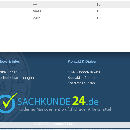
—
10
weiß
10
gelb
10
News & Infos
Kontakt & Dialog
itteilungen
S24-Support-Tickets
Sicherheitswarnungen
Kontakt aufnehmen
Systemgebühren
© 2026 Sachkunde24.de
nnte Marken & Copyrights sind Eigentum der jeweiligen Rechteinhaber.