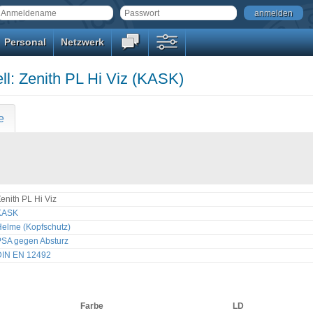
anmelden
Personal
Netzwerk
l: Zenith PL Hi Viz (KASK)
e
enith PL Hi Viz
KASK
elme (Kopfschutz)
PSA gegen Absturz
DIN EN 12492
Farbe
LD