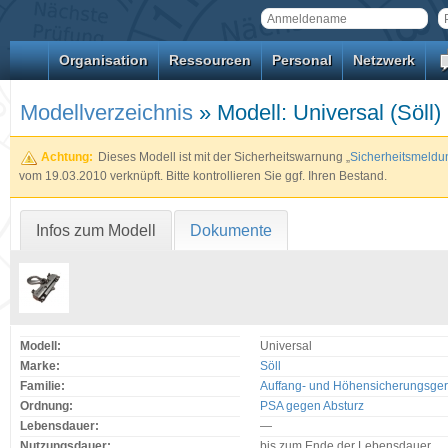
Organisation
Ressourcen
Personal
Netzwerk
Modellverzeichnis
» Modell: Universal (Söll)
Achtung:
Dieses Modell ist mit der Sicherheitswarnung „
Sicherheitsmeldun
vom 19.03.2010 verknüpft. Bitte kontrollieren Sie ggf. Ihren Bestand.
Infos zum Modell
Dokumente
Modell:
Universal
Marke:
Söll
Familie:
Auffang- und Höhensicherungsger
Ordnung:
PSA gegen Absturz
Lebensdauer:
—
Nutzungsdauer:
bis zum Ende der Lebensdauer