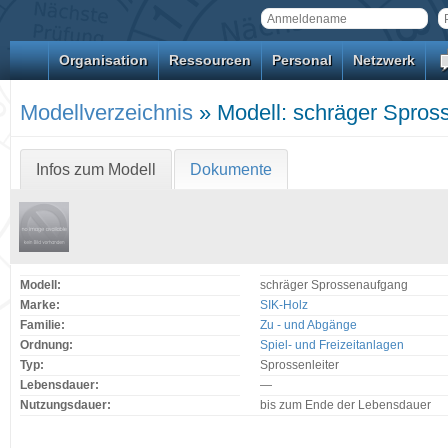
Organisation
Ressourcen
Personal
Netzwerk
Modellverzeichnis
» Modell: schräger Spros
Infos zum Modell
Dokumente
Modell:
schräger Sprossenaufgang
Marke:
SIK-Holz
Familie:
Zu - und Abgänge
Ordnung:
Spiel- und Freizeitanlagen
Typ:
Sprossenleiter
Lebensdauer:
—
Nutzungsdauer:
bis zum Ende der Lebensdauer