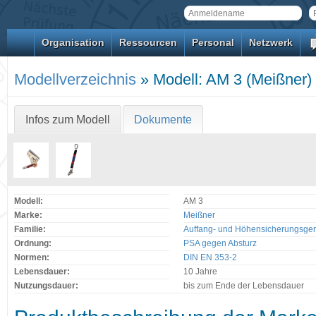
Organisation
Ressourcen
Personal
Netzwerk
Modellverzeichnis
» Modell: AM 3 (Meißner)
Infos zum Modell
Dokumente
Modell:
AM 3
Marke:
Meißner
Familie:
Auffang- und Höhensicherungsger
Ordnung:
PSA gegen Absturz
Normen:
DIN EN 353-2
Lebensdauer:
10 Jahre
Nutzungsdauer:
bis zum Ende der Lebensdauer