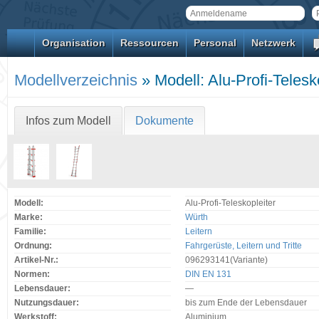
Organisation
Ressourcen
Personal
Netzwerk
Modellverzeichnis
» Modell: Alu-Profi-Telesk
Infos zum Modell
Dokumente
Modell:
Alu-Profi-Teleskopleiter
Marke:
Würth
Familie:
Leitern
Ordnung:
Fahrgerüste, Leitern und Tritte
Artikel-Nr.:
096293141(Variante)
Normen:
DIN EN 131
Lebensdauer:
—
Nutzungsdauer:
bis zum Ende der Lebensdauer
Werkstoff:
Aluminium