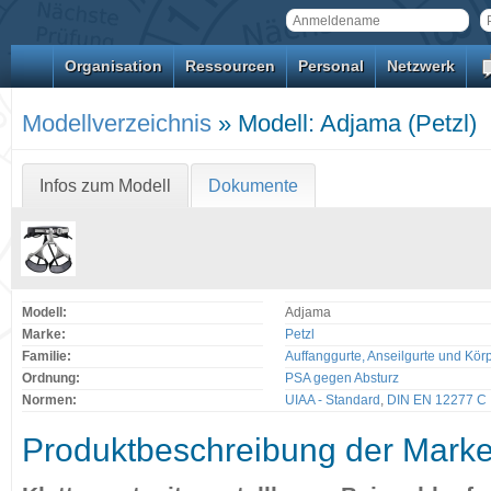
Organisation
Ressourcen
Personal
Netzwerk
Modellverzeichnis
» Modell: Adjama (Petzl)
Infos zum Modell
Dokumente
Modell:
Adjama
Marke:
Petzl
Familie:
Auffanggurte, Anseilgurte und Kör
Ordnung:
PSA gegen Absturz
Normen:
UIAA - Standard
,
DIN EN 12277 C
Produktbeschreibung der Mark