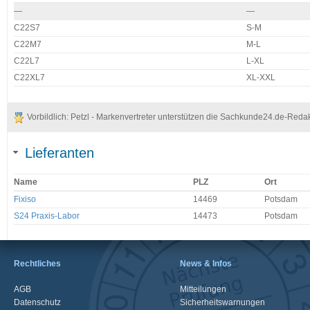
—
—
C22S7
S-M
C22M7
M-L
C22L7
L-XL
C22XL7
XL-XXL
Vorbildlich: Petzl - Markenvertreter unterstützen die Sachkunde24.de-Reda
Lieferanten
Name
PLZ
Ort
Fixiso
14469
Potsdam
S24 Praxis-Labor
14473
Potsdam
Rechtliches
News & Infos
AGB
Mitteilungen
Datenschutz
Sicherheitswarnungen