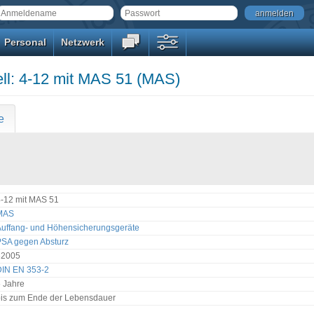
anmelden
Personal
Netzwerk
ll: 4-12 mit MAS 51 (MAS)
e
-12 mit MAS 51
MAS
Auffang- und Höhensicherungsgeräte
PSA gegen Absturz
32005
DIN EN 353-2
 Jahre
bis zum Ende der Lebensdauer