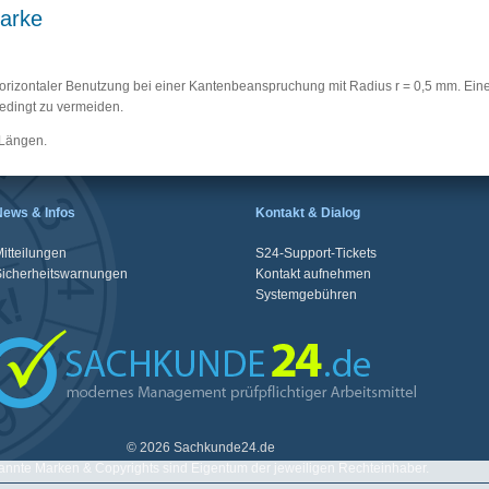
arke
orizontaler Benutzung bei einer Kantenbeanspruchung mit Radius r = 0,5 mm. Ein
edingt zu vermeiden.
 Längen.
News & Infos
Kontakt & Dialog
itteilungen
S24-Support-Tickets
Sicherheitswarnungen
Kontakt aufnehmen
Systemgebühren
© 2026 Sachkunde24.de
nnte Marken & Copyrights sind Eigentum der jeweiligen Rechteinhaber.