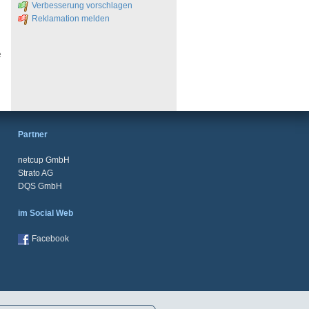
Verbesserung vorschlagen
Reklamation melden
e
Partner
netcup GmbH
Strato AG
DQS GmbH
im Social Web
Facebook