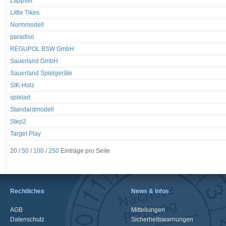
Lappset
Little Tikes
Normmodell
paradiso
REGUPOL BSW GmbH
Sauerland GmbH
Sauerland Spielgeräte
SIK-Holz
spielart
Standardmodell
Step2
Target Play
20 /
50
/
100
/
250
Einträge pro Seite
Rechtliches
News & Infos
AGB
Mitteilungen
Datenschutz
Sicherheitswarnungen