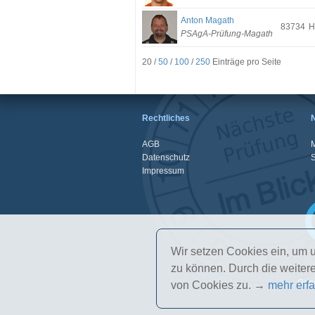
Anton Magath
83734
H
PSAgA-Prüfung-Magath
20 /
50
/
100
/
250
Einträge pro Seite
Rechtliches
AGB
M
Datenschutz
Impressum
Wir setzen Cookies ein, um u
zu können. Durch die weite
Gena
von Cookies zu. →
mehr erf