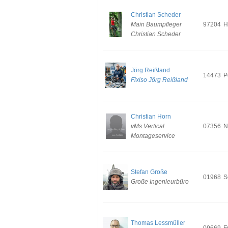
Christian Scheder
Main Baumpfleger
97204
H
Christian Scheder
Jörg Reißland
14473
P
Fixiso Jörg Reißland
Christian Horn
vMs Vertical
07356
N
Montageservice
Stefan Große
01968
S
Große Ingenieurbüro
Thomas Lessmüller