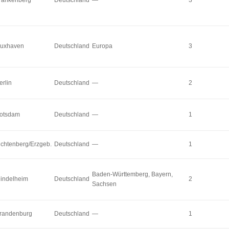
rankenberg
Deutschland
—
3
uxhaven
Deutschland
Europa
3
erlin
Deutschland
—
2
otsdam
Deutschland
—
1
ichtenberg/Erzgeb.
Deutschland
—
1
Baden-Württemberg, Bayern,
indelheim
Deutschland
2
Sachsen
randenburg
Deutschland
—
1