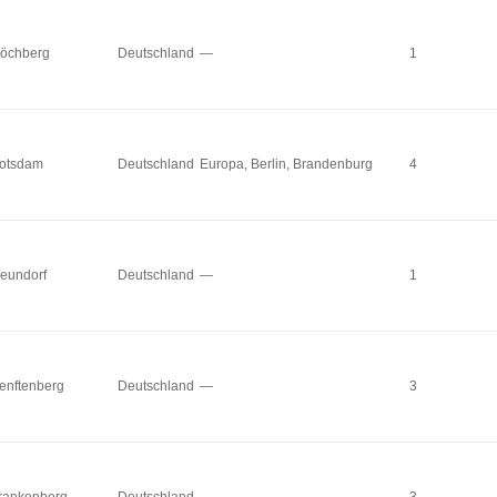
öchberg
Deutschland
—
1
otsdam
Deutschland
Europa, Berlin, Brandenburg
4
eundorf
Deutschland
—
1
enftenberg
Deutschland
—
3