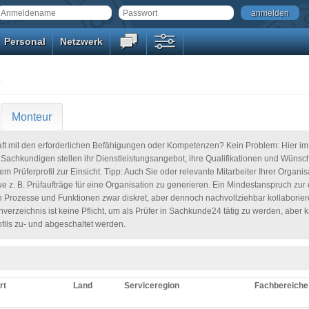
anmelden
Personal
Netzwerk
s
Monteur
raft mit den erforderlichen Befähigungen oder Kompetenzen? Kein Problem: Hier im
n Sachkundigen stellen ihr Dienstleistungsangebot, ihre Qualifikationen und Wünsc
em Prüferprofil zur Einsicht. Tipp: Auch Sie oder relevante Mitarbeiter Ihrer Organ
ue z. B. Prüfaufträge für eine Organisation zu generieren. Ein Mindestanspruch zu
n Prozesse und Funktionen zwar diskret, aber dennoch nachvollziehbar kollaborier
nverzeichnis ist keine Pflicht, um als Prüfer in Sachkunde24 tätig zu werden, aber
ofils zu- und abgeschaltet werden.
rt
Land
Serviceregion
Fachbereiche