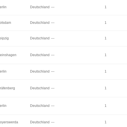
erlin
Deutschland
—
1
otsdam
Deutschland
—
1
eipzig
Deutschland
—
1
einshagen
Deutschland
—
1
erlin
Deutschland
—
1
räfenberg
Deutschland
—
1
erlin
Deutschland
—
1
oyerswerda
Deutschland
—
1