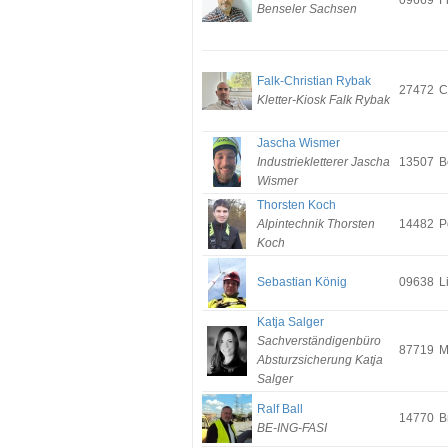
09669
F
Benseler Sachsen
Falk-Christian Rybak
27472
C
Kletter-Kiosk Falk Rybak
Jascha Wismer
Industriekletterer Jascha
13507
B
Wismer
Thorsten Koch
Alpintechnik Thorsten
14482
P
Koch
Sebastian König
09638
L
Katja Salger
Sachverständigenbüro
87719
M
Absturzsicherung Katja
Salger
Ralf Ball
14770
B
BE-ING-FASI