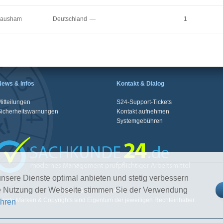
ausham
Deutschland
—
1
News & Infos
Kontakt & Dialog
itteilungen
S24-Support-Tickets
Sicherheitswarnungen
Kontakt aufnehmen
Systemgebühren
nsere Dienste optimal anbieten und stetig verbessern
re Nutzung der Webseite stimmen Sie der Verwendung
© 2026 Sachkunde24.de
nnte Marken & Copyrights sind Eigentum der jeweiligen Rechteinhaber.
ahren