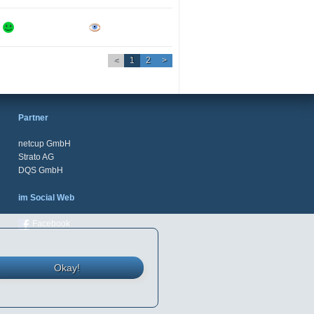
<
1
2
>
Partner
netcup GmbH
Strato AG
DQS GmbH
im Social Web
Facebook
Okay!