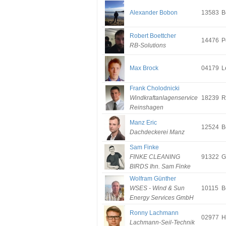
Alexander Bobon
13583
B
Robert Boettcher
14476
P
RB-Solutions
Max Brock
04179
L
Frank Cholodnicki
Windkraftanlagenservice
18239
R
Reinshagen
Manz Eric
12524
B
Dachdeckerei Manz
Sam Finke
FINKE CLEANING
91322
G
BIRDS Ihn. Sam Finke
Wolfram Günther
WSES - Wind & Sun
10115
B
Energy Services GmbH
Ronny Lachmann
02977
H
Lachmann-Seil-Technik