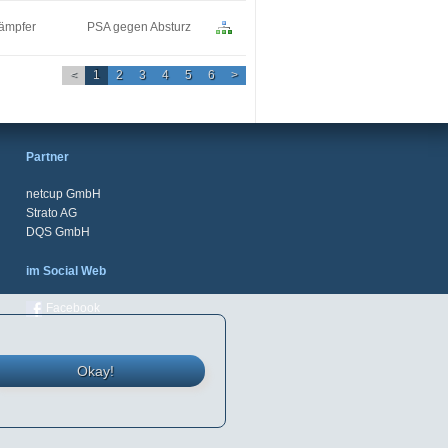
dämpfer
PSA gegen Absturz
<
1
2
3
4
5
6
>
Partner
netcup GmbH
Strato AG
DQS GmbH
im Social Web
Facebook
Okay!