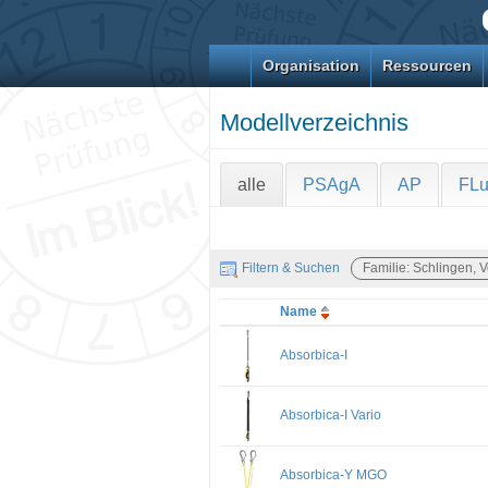
Organisation
Ressourcen
Modellverzeichnis
alle
PSAgA
AP
FL
Filtern & Suchen
Familie: Schlingen, 
Name
Absorbica-I
Absorbica-I Vario
Absorbica-Y MGO