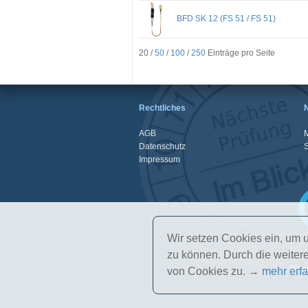
BFD SK 12 (FS 51 / FS 51)
20 /
50
/
100
/
250
Einträge pro Seite
Rechtliches
AGB
M
Datenschutz
Impressum
Wir setzen Cookies ein, um u
zu können. Durch die weite
Gena
von Cookies zu. →
mehr erf