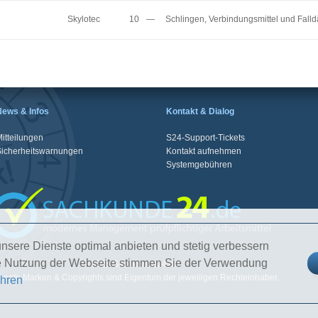
Skylotec
10
—
Schlingen, Verbindungsmittel und Fall
News & Infos
Kontakt & Dialog
itteilungen
S24-Support-Tickets
Sicherheitswarnungen
Kontakt aufnehmen
Systemgebühren
nsere Dienste optimal anbieten und stetig verbessern
re Nutzung der Webseite stimmen Sie der Verwendung
© 2026 Sachkunde24.de
nnte Marken & Copyrights sind Eigentum der jeweiligen Rechteinhaber.
ahren