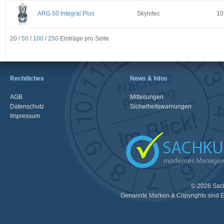
ARG 50 Integral Plus
Skylotec
10
20 /
50
/
100
/
250
Einträge pro Seite
Rechtliches
News & Infos
AGB
Mitteilungen
Datenschutz
Sicherheitswarnungen
Impressum
© 2026 Sac
Genannte Marken & Copyrights sind E