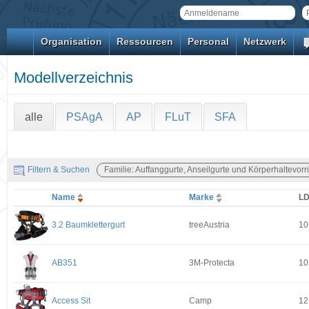
Organisation
Ressourcen
Personal
Netzwerk
Modellverzeichnis
alle
PSAgA
AP
FLuT
SFA
Filtern & Suchen
Familie: Auffanggurte, Anseilgurte und Körperhaltevor
Name
Marke
L
3.2 Baumklettergurt
treeAustria
10
AB351
3M-Protecta
10
Access Sit
Camp
12