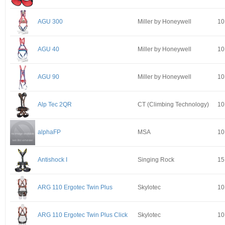
AGU 300
Miller by Honeywell
10
AGU 40
Miller by Honeywell
10
AGU 90
Miller by Honeywell
10
Alp Tec 2QR
CT (Climbing Technology)
10
alphaFP
MSA
10
Antishock I
Singing Rock
15
ARG 110 Ergotec Twin Plus
Skylotec
10
ARG 110 Ergotec Twin Plus Click
Skylotec
10