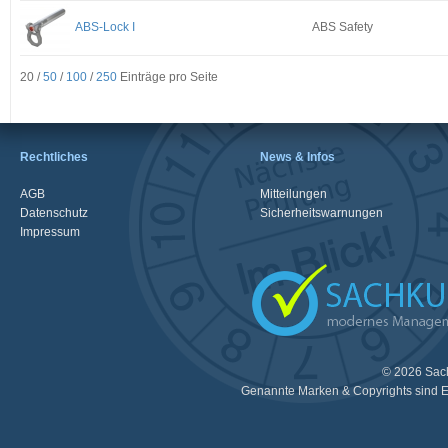
ABS-Lock I
ABS Safety
20 /
50
/
100
/
250
Einträge pro Seite
Rechtliches
News & Infos
AGB
Mitteilungen
Datenschutz
Sicherheitswarnungen
Impressum
© 2026 Sac
Genannte Marken & Copyrights sind E