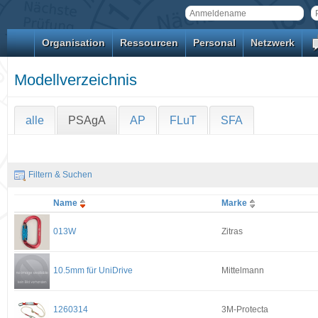
Organisation
Ressourcen
Personal
Netzwerk
Modellverzeichnis
alle
PSAgA
AP
FLuT
SFA
Filtern & Suchen
Name
Marke
013W
Zitras
10.5mm für UniDrive
Mittelmann
1260314
3M-Protecta