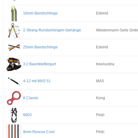
16mm Bandschlinge
Edelrid
2-Strang Rundschlingen-Gehänge
Wiedenmann-Seile Gm
25mm Bandschlinge
Edelrid
3.2 Baumklettergurt
treeAustria
4-12 mit MAS 51
MAS
8 Classic
Kong
8003
Petzl
8mm Rescue Cord
Petzl