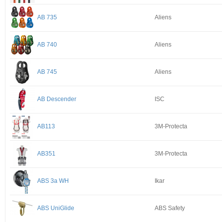
AB 735
Aliens
AB 740
Aliens
AB 745
Aliens
AB Descender
ISC
AB113
3M-Protecta
AB351
3M-Protecta
ABS 3a WH
Ikar
ABS UniGlide
ABS Safety