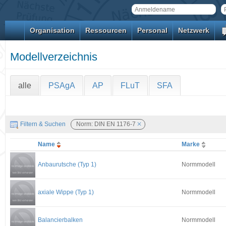
Organisation
Ressourcen
Personal
Netzwerk
Modellverzeichnis
alle
PSAgA
AP
FLuT
SFA
Filtern & Suchen
Norm: DIN EN 1176-7
Name
Marke
Anbaurutsche (Typ 1)
Normmodell
axiale Wippe (Typ 1)
Normmodell
Balancierbalken
Normmodell