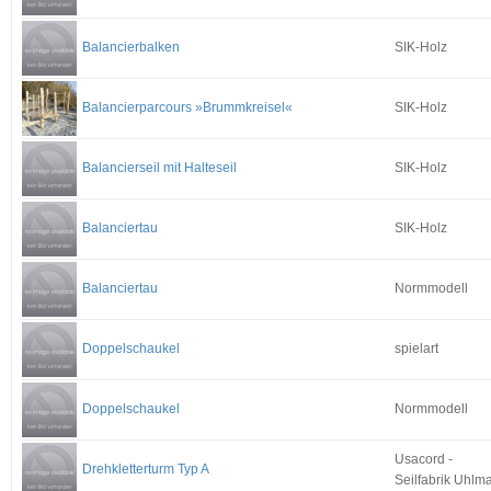
Balancierbalken
SIK-Holz
Balancierparcours »Brummkreisel«
SIK-Holz
Balancierseil mit Halteseil
SIK-Holz
Balanciertau
SIK-Holz
Balanciertau
Normmodell
Doppelschaukel
spielart
Doppelschaukel
Normmodell
Usacord -
Drehkletterturm Typ A
Seilfabrik Uhlm