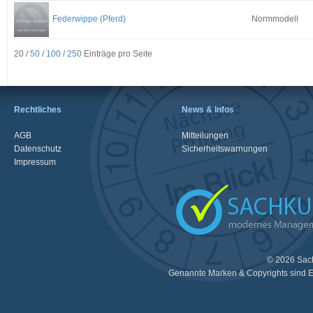
Federwippe (Pferd)
Normmodell
20 /
50
/
100
/
250
Einträge pro Seite
Rechtliches
News & Infos
AGB
Mitteilungen
Datenschutz
Sicherheitswarnungen
Impressum
© 2026 Sac
Genannte Marken & Copyrights sind E