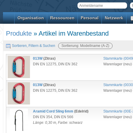
Organisation
Ressourcen
Personal
Netzwerk
Produkte
» Artikel im Warenbestand
Sortieren, Filtern & Suchen
Sortierung: Modellname (A-Z)
013W
(Zitras)
Stammkarte (
0049
DIN EN 12275
,
DIN EN 362
Warenlager (neu) 
013W
(Zitras)
Stammkarte (
0030
DIN EN 12275
,
DIN EN 362
Warenlager (neu) 
Aramid Cord Sling 6mm
(Edelrid)
Stammkarte (
00E-
DIN EN 354
,
DIN EN 566
Warenlager (neu) 
Länge: 0,30 m, Farbe: schwarz