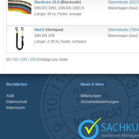
Hardcore 10.5
(Blacksafe)
Stammkarte (
2021
DIN EN 1891
,
DIN EN 1891 A
Warenlager (neu) 
Länge: 45 m, Farbe: orange
Heli 6
(Vertiqual)
Stammkarte (
7854
DIN EN 358
Warenlager (neu) 
Länge: 2,30 m, Farbe: schwarz
20 /
50
/
100
/
250
Einträge pro Seite
Rechtliches
News & Infos
AGB
Mitteilungen
Datenschutz
Sicherheitswarnungen
Impressum